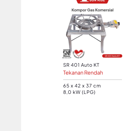
SR 401 Auto KT
Tekanan Rendah
65 x 42 x 37 cm
8,0 kW (LPG)