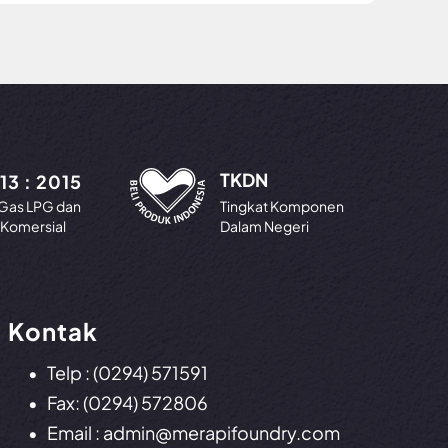
TKDN
13 : 2015
Gas LPG dan
Tingkat Komponen
Komersial
Dalam Negeri
Kontak
• Telp : (0294) 571591
• Fax: (0294) 572806
• Email :
admin@merapifoundry.com