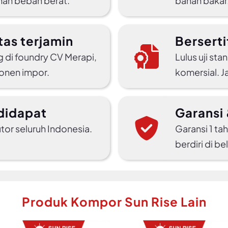
ahan beban berat.
bahan bakar.
tas terjamin
Berserti
g di foundry CV Merapi,
Lulus uji st
onen impor.
komersial. 
didapat
Garansi 
butor seluruh Indonesia.
Garansi 1 ta
berdiri di b
Produk Kompor Sun Rise Lain