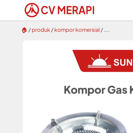
🏠︎
/
produk
/
kompor komersial
/ ....