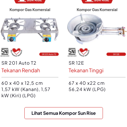
SR 201 Auto T2
SR 12E
Tekanan Rendah
Tekanan Tinggi
60 x 40 x 12,5 cm
67 x 40 x22 cm
1,57 kW (Kanan), 1,57
56,24 kW (LPG)
kW (Kiri) (LPG)
Lihat Semua Kompor Sun Rise