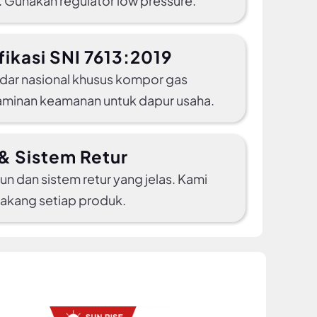
 Gunakan regulator low pressure.
fikasi SNI 7613:2019
andar nasional khusus kompor gas
Jaminan keamanan untuk dapur usaha.
& Sistem Retur
hun dan sistem retur yang jelas. Kami
elakang setiap produk.