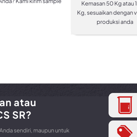
Anda? Kami kirim sample
Kemasan 50 Kg atau
Kg, sesuaikan dengan 
produksi anda
an atau
CS SR?
 Anda sendiri, maupun untuk