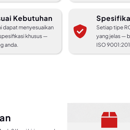
suai Kebutuhan
Spesifika
kami dapat menyesuaikan
Setiap tipe RC
spesifikasi khusus —
yang jelas — 
ng anda.
ISO 9001:2015
kan