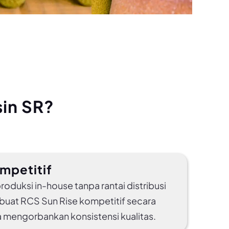
in SR?
mpetitif
 produksi in-house tanpa rantai distribusi
uat RCS Sun Rise kompetitif secara
 mengorbankan konsistensi kualitas.