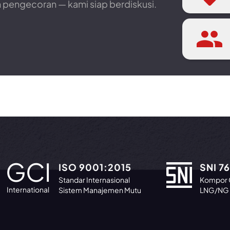
n pengecoran — kami siap berdiskusi.
GCI
ISO 9001:2015
SNI 76
Standar Internasional
Kompor 
International
Sistem Manajemen Mutu
LNG/NG 