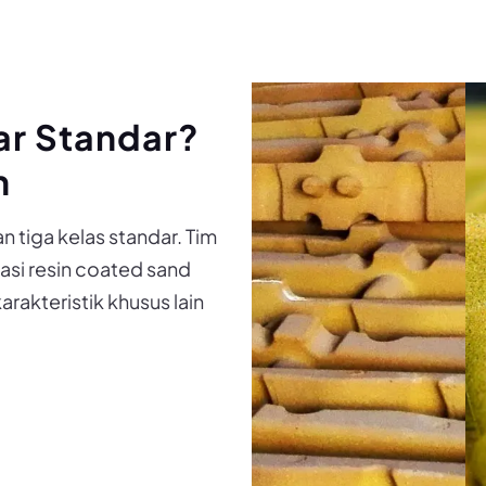
uar Standar?
n
tiga kelas standar. Tim
asi resin coated sand
karakteristik khusus lain