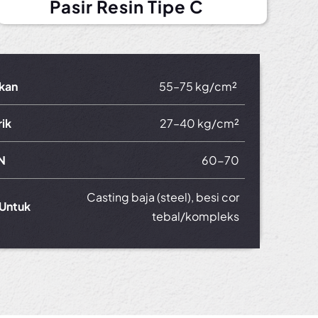
Pasir Resin Tipe C
kan
55–75 kg/cm²
rik
27–40 kg/cm²
N
60-70
Casting baja (steel),
besi cor
Untuk
tebal/kompleks