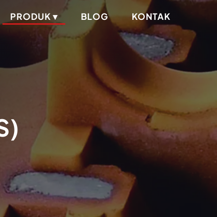
PRODUK ▾
BLOG
KONTAK
S)